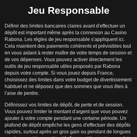
Jeu Responsable
Définir des limites bancaires claires avant d'effectuer un
dépôt est important même après la connexion au Casino
Rabona. Les règles de jeu responsable s'appliquent ici.
Cela maintient des paiements cohérents et prévisibles tout
en vous aidant à rester maître de votre temps de session et
de vos dépenses. Vous pouvez activer directement les
outils de jeu responsable utiles proposés par Rabona
depuis votre compte. Si vous jouez depuis France,
choisissez des limites dans votre budget de divertissement
habituel et ne déposez que des sommes que vous êtes à
l'aise de perdre.
Définissez vos limites de dépôt, de perte et de session.
Vous pouvez limiter le montant d'argent que vous pouvez
ajouter à votre compte pendant une certaine période. Un
plafond de dépôt empêche les gens d'effectuer des dépôts
rapides, surtout après un gros gain ou pendant de longues