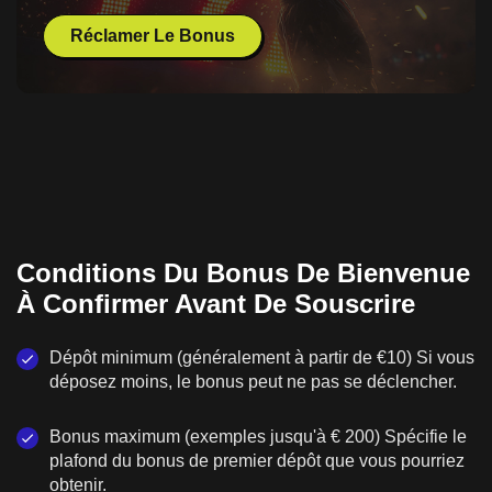
Réclamer Le Bonus
Conditions Du Bonus De Bienvenue
À Confirmer Avant De Souscrire
Dépôt minimum (généralement à partir de €10) Si vous
déposez moins, le bonus peut ne pas se déclencher.
Bonus maximum (exemples jusqu'à € 200) Spécifie le
plafond du bonus de premier dépôt que vous pourriez
obtenir.