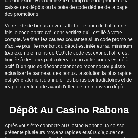
la connexion. Recherchez le champ de code promo de la
caisse des dépôts ou la boîte de code dédiée de la page
des promotions.
Votre liste de bonus devrait afficher le nom de l'offre une
fois le code approuvé, donc vérifiez qu'il est lié à votre
compte. Vérifiez les causes courantes si un code promo ne
s'active pas : le montant du dépôt est inférieur au minimum
(par exemple moins de €10), le code est expiré, l'offre est
limitée à des jeux particuliers, ou un autre bonus est déjà
actif. Bien que se déconnecter et se reconnecter puisse
actualiser le panneau des bonus, la solution la plus rapide
est généralement d'annuler les bonus contradictoires et de
réappliquer le code avant d'effectuer un nouveau dépôt.
Dépôt Au Casino Rabona
Après vous être connecté au Casino Rabona, la caisse
présente plusieurs moyens rapides et sûrs d'ajouter de