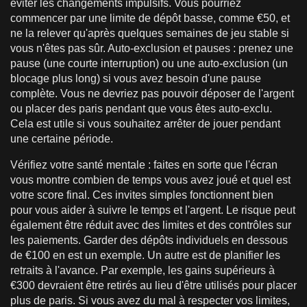
éviter les changements impulsifs. Vous pourriez
commencer par une limite de dépôt basse, comme €50, et
ne la relever qu'après quelques semaines de jeu stable si
vous n'êtes pas sûr. Auto-exclusion et pauses : prenez une
pause (une courte interruption) ou une auto-exclusion (un
blocage plus long) si vous avez besoin d'une pause
complète. Vous ne devriez pas pouvoir déposer de l'argent
ou placer des paris pendant que vous êtes auto-exclu.
Cela est utile si vous souhaitez arrêter de jouer pendant
une certaine période.
Vérifiez votre santé mentale : faites en sorte que l'écran
vous montre combien de temps vous avez joué et quel est
votre score final. Ces invites simples fonctionnent bien
pour vous aider à suivre le temps et l'argent. Le risque peut
également être réduit avec des limites et des contrôles sur
les paiements. Garder des dépôts individuels en dessous
de €100 en est un exemple. Un autre est de planifier les
retraits à l'avance. Par exemple, les gains supérieurs à
€300 devraient être retirés au lieu d'être utilisés pour placer
plus de paris. Si vous avez du mal à respecter vos limites,