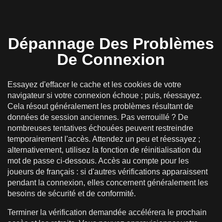
Dépannage Des Problèmes
De Connexion
Essayez d'effacer le cache et les cookies de votre
navigateur si votre connexion échoue ; puis, réessayez.
Cela résout généralement les problèmes résultant de
données de session anciennes. Pas verrouillé ? De
nombreuses tentatives échouées peuvent restreindre
temporairement l'accès. Attendez un peu et réessayez ;
alternativement, utilisez la fonction de réinitialisation du
mot de passe ci-dessous. Accès au compte pour les
joueurs de français : si d'autres vérifications apparaissent
pendant la connexion, elles concernent généralement les
besoins de sécurité et de conformité.
Terminer la vérification demandée accélérera le prochain