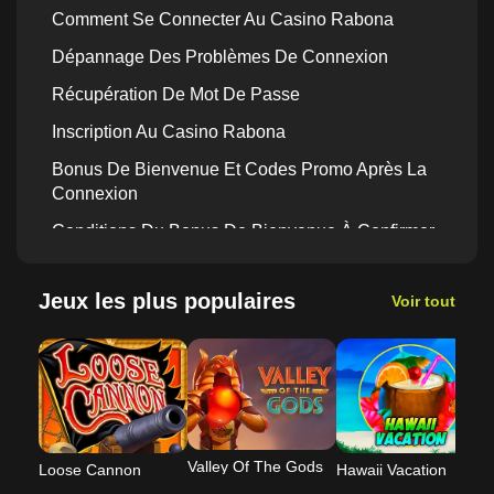
Comment Se Connecter Au Casino Rabona
Dépannage Des Problèmes De Connexion
Récupération De Mot De Passe
Inscription Au Casino Rabona
Bonus De Bienvenue Et Codes Promo Après La
Connexion
Conditions Du Bonus De Bienvenue À Confirmer
Avant De Souscrire
Dépôt Au Casino Rabona
Jeux les plus populaires
Voir tout
Retraits
Jeu Responsable
Valley Of The Gods
Loose Cannon
Hawaii Vacation
P