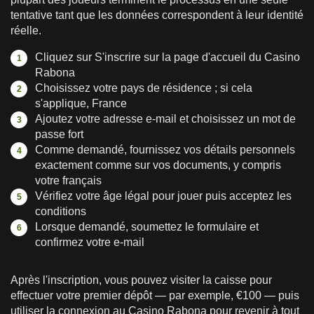
tentative tant que les données correspondent à leur identité
réelle.
Cliquez sur S'inscrire sur la page d'accueil du Casino
Rabona
Choisissez votre pays de résidence ; si cela
s'applique, France
Ajoutez votre adresse e-mail et choisissez un mot de
passe fort
Comme demandé, fournissez vos détails personnels
exactement comme sur vos documents, y compris
votre français
Vérifiez votre âge légal pour jouer puis acceptez les
conditions
Lorsque demandé, soumettez le formulaire et
confirmez votre e-mail
Après l'inscription, vous pouvez visiter la caisse pour
effectuer votre premier dépôt — par exemple, €100 — puis
utiliser la connexion au Casino Rabona pour revenir à tout