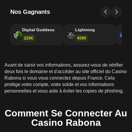
Nos Gagnants
Digital Goddess
Lightning
b
225€
459€
Avant de saisir vos informations, assurez-vous de vérifier
deux fois le domaine et d'accéder au site officiel du Casino
Rabona si vous vous connectez depuis France. Cela
protège votre compte, votre solde et vos informations
personnelles et vous aide à éviter les copies de phishing.
Comment Se Connecter Au
Casino Rabona