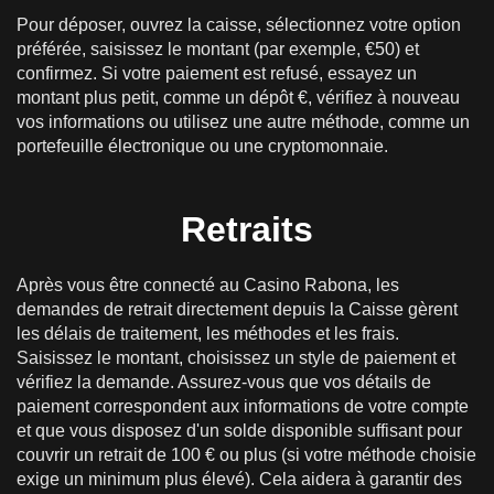
Pour déposer, ouvrez la caisse, sélectionnez votre option
préférée, saisissez le montant (par exemple, €50) et
confirmez. Si votre paiement est refusé, essayez un
montant plus petit, comme un dépôt €, vérifiez à nouveau
vos informations ou utilisez une autre méthode, comme un
portefeuille électronique ou une cryptomonnaie.
Retraits
Après vous être connecté au Casino Rabona, les
demandes de retrait directement depuis la Caisse gèrent
les délais de traitement, les méthodes et les frais.
Saisissez le montant, choisissez un style de paiement et
vérifiez la demande. Assurez-vous que vos détails de
paiement correspondent aux informations de votre compte
et que vous disposez d'un solde disponible suffisant pour
couvrir un retrait de 100 € ou plus (si votre méthode choisie
exige un minimum plus élevé). Cela aidera à garantir des