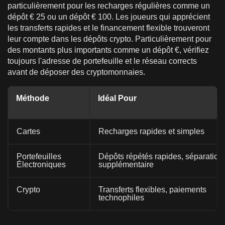
particulièrement pour les recharges régulières comme un
dépôt € 25 ou un dépôt € 100. Les joueurs qui apprécient
les transferts rapides et le financement flexible trouveront
leur compte dans les dépôts crypto. Particulièrement pour
des montants plus importants comme un dépôt €, vérifiez
toujours l'adresse de portefeuille et le réseau corrects
avant de déposer des cryptomonnaies.
Méthode
Idéal Pour
Cartes
Recharges rapides et simples
Portefeuilles
Dépôts répétés rapides, séparation
Électroniques
supplémentaire
Crypto
Transferts flexibles, paiements
technophiles