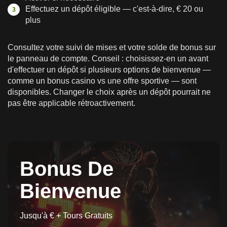
Effectuez un dépôt éligible — c'est-à-dire, € 20 ou
plus
Consultez votre suivi de mises et votre solde de bonus sur
le panneau de compte. Conseil : choisissez-en un avant
d'effectuer un dépôt si plusieurs options de bienvenue —
comme un bonus casino vs une offre sportive — sont
disponibles. Changer le choix après un dépôt pourrait ne
pas être applicable rétroactivement.
Bonus De
Bienvenue
Jusqu'à € + Tours Gratuits