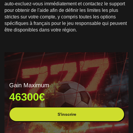
auto-excluez-vous immédiatement et contactez le support
pour obtenir de l'aide afin de définir les limites les plus
strictes sur votre compte, y compris toutes les options
spécifiques à français pour le jeu responsable qui peuvent
être disponibles dans votre région.
Gain Maximum
46300€
S'inscrire