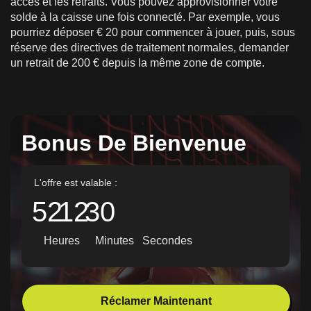
accès et les retraits. Vous pouvez approvisionner votre
solde à la caisse une fois connecté. Par exemple, vous
pourriez déposer € 20 pour commencer à jouer, puis, sous
réserve des directives de traitement normales, demander
un retrait de 200 € depuis la même zone de compte.
Bonus De Bienvenue
L'offre est valable :
52
12
29
Heures
Minutes
Secondes
Réclamer Maintenant