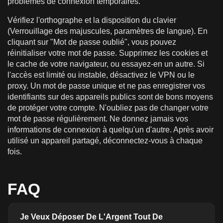
problèmes de connexion temporaires.
Vérifiez l'orthographe et la disposition du clavier
(Verrouillage des majuscules, paramètres de langue). En
cliquant sur "Mot de passe oublié", vous pouvez
réinitialiser votre mot de passe. Supprimez les cookies et
le cache de votre navigateur, ou essayez-en un autre. Si
l'accès est limité ou instable, désactivez le VPN ou le
proxy. Un mot de passe unique et ne pas enregistrer vos
identifiants sur des appareils publics sont de bons moyens
de protéger votre compte. N'oubliez pas de changer votre
mot de passe régulièrement. Ne donnez jamais vos
informations de connexion à quelqu'un d'autre. Après avoir
utilisé un appareil partagé, déconnectez-vous à chaque
fois.
FAQ
Je Veux Déposer De L'Argent Tout De