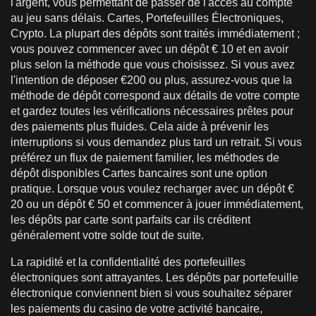
l'argent, vous permettant de passer de l'accès au compte
au jeu sans délais. Cartes, Portefeuilles Électroniques,
Crypto. La plupart des dépôts sont traités immédiatement ;
vous pouvez commencer avec un dépôt € 10 et en avoir
plus selon la méthode que vous choisissez. Si vous avez
l'intention de déposer €200 ou plus, assurez-vous que la
méthode de dépôt correspond aux détails de votre compte
et gardez toutes les vérifications nécessaires prêtes pour
des paiements plus fluides. Cela aide à prévenir les
interruptions si vous demandez plus tard un retrait. Si vous
préférez un flux de paiement familier, les méthodes de
dépôt disponibles Cartes bancaires sont une option
pratique. Lorsque vous voulez recharger avec un dépôt €
20 ou un dépôt € 50 et commencer à jouer immédiatement,
les dépôts par carte sont parfaits car ils créditent
généralement votre solde tout de suite.
La rapidité et la confidentialité des portefeuilles
électroniques sont attrayantes. Les dépôts par portefeuille
électronique conviennent bien si vous souhaitez séparer
les paiements du casino de votre activité bancaire,