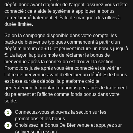
dépôt, donc avant d'ajouter de l'argent, assurez-vous d'être
connecté ; cela aide le système à appliquer le bonus
correct immédiatement et évite de manquer des offres à
durée limitée.
Selon la campagne disponible dans votre compte, les
packs de bienvenue typiques commencent à partir d'un
dépôt minimum de €10 et peuvent inclure un bonus jusqu'à
€. La façon la plus simple de réclamer le bonus de
bienvenue après la connexion est d'ouvrir la section
Promotions juste après vous être connecté et de vérifier
l'offre de bienvenue avant d'effectuer un dépôt. Si le bonus
est basé sur des dépôts, la plateforme crédite
généralement le montant du bonus peu après le traitement
du paiement et l'affiche comme fonds bonus dans votre
solde.
Connectez-vous et ouvrez la section sur les
promotions et les bonus
Choisissez le Bonus De Bienvenue et appuyez sur
Activer si nécessaire